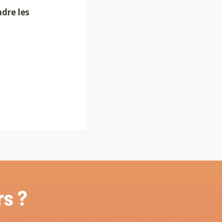
dre les
s ?