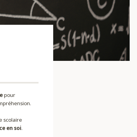
re
pour
ompréhension.
 scolaire
ce en soi
.