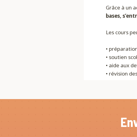
Grâce à un 
bases, s’ent
Les cours pe
• préparatio
• soutien sco
• aide aux de
• révision d
En