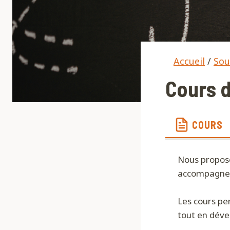
Accueil
/
Sou
Cours 
COURS
Nous propos
accompagner 
Les cours pe
tout en dév